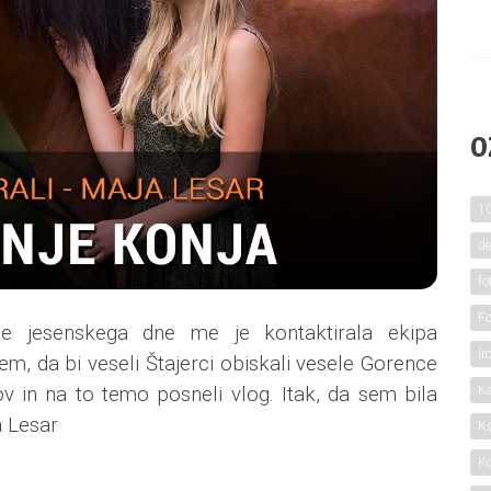
O
10
de
fo
Fo
e jesenskega dne me je kontaktirala ekipa
I
em, da bi veseli Štajerci obiskali vesele Gorence
 in na to temo posneli vlog. Itak, da sem bila
Ka
a Lesar
Kd
Ko