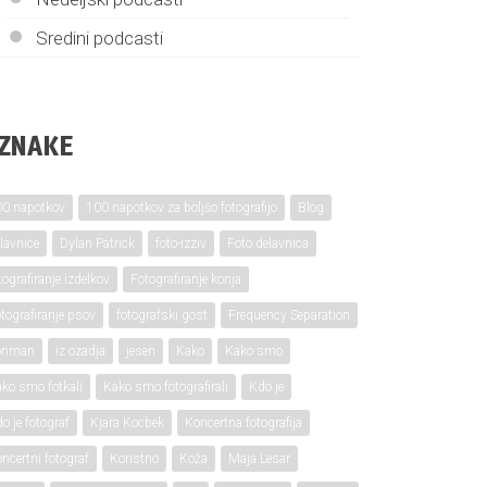
Sredini podcasti
ZNAKE
0 napotkov
100 napotkov za boljšo fotografijo
Blog
lavnice
Dylan Patrick
foto-izziv
Foto delavnica
tografiranje izdelkov
Fotografiranje konja
tografiranje psov
fotografski gost
Frequency Separation
ronman
iz ozadja
jesen
Kako
Kako smo
ko smo fotkali
Kako smo fotografirali
Kdo je
o je fotograf
Kjara Kocbek
Koncertna fotografija
ncertni fotograf
Koristno
Koža
Maja Lesar