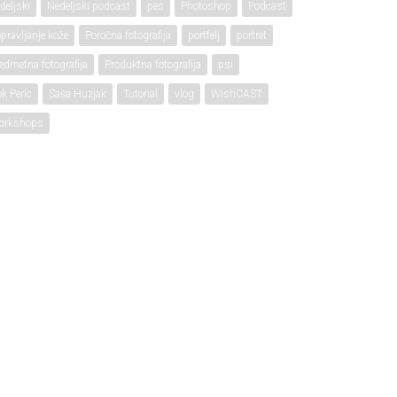
deljski
Nedeljski podcast
pes
Photoshop
Podcast
pravljanje kože
Poročna fotografija
portfelj
portret
edmetna fotografija
Produktna fotografija
psi
k Peric
Saša Huzjak
Tutorial
vlog
WishCAST
orkshops