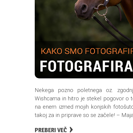
Nekega pozno poletnega oz. zgodnj
Wishcama in hitro je stekel pogovor o t
na enem izmed mojih konjskih fotošutov
takoj za in priprave so se začele! – Maj
PREBERI VEČ