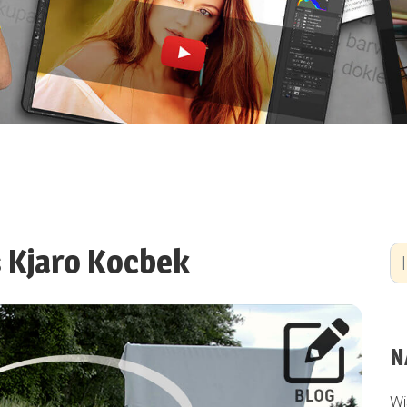
 Kjaro Kocbek
N
Wi