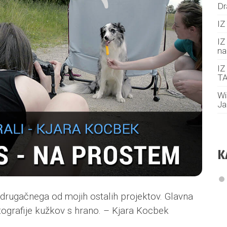
Dr
IZ
IZ
na
IZ
TA
Wi
Ja
K
j drugačnega od mojih ostalih projektov. Glavna
fotografije kužkov s hrano. – Kjara Kocbek