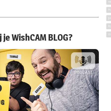
ne
Po
pr
Ro
aj je WishCAM BLOG?
W