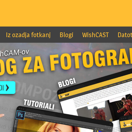
Iz ozadja fotkanj
Blogi
WishCAST
Dato