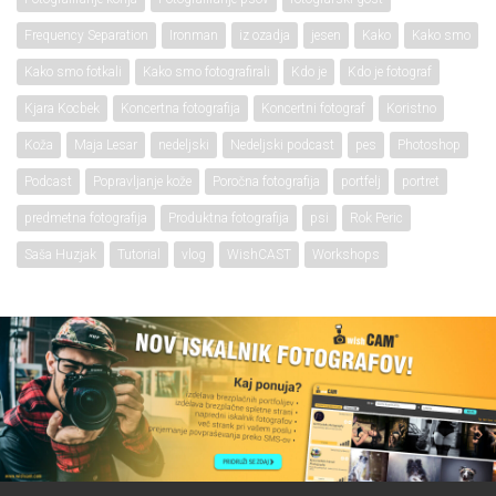
Frequency Separation
Ironman
iz ozadja
jesen
Kako
Kako smo
Kako smo fotkali
Kako smo fotografirali
Kdo je
Kdo je fotograf
Kjara Kocbek
Koncertna fotografija
Koncertni fotograf
Koristno
Koža
Maja Lesar
nedeljski
Nedeljski podcast
pes
Photoshop
Podcast
Popravljanje kože
Poročna fotografija
portfelj
portret
predmetna fotografija
Produktna fotografija
psi
Rok Peric
Saša Huzjak
Tutorial
vlog
WishCAST
Workshops