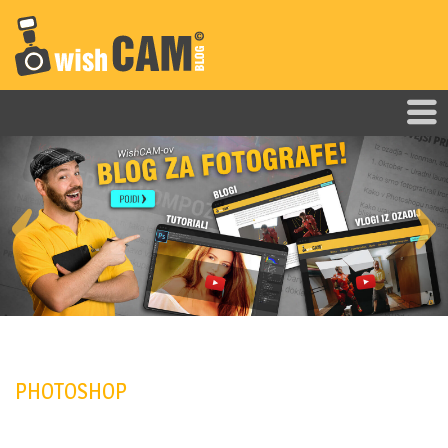
Skip to main content
Prev
Nex
ious
t
PHOTOSHOP