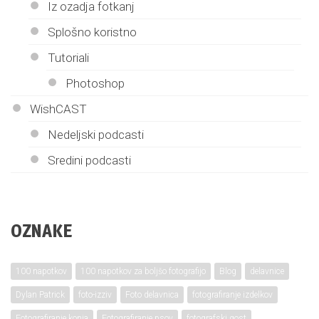
Iz ozadja fotkanj
Splošno koristno
Tutoriali
Photoshop
WishCAST
Nedeljski podcasti
Sredini podcasti
OZNAKE
100 napotkov
100 napotkov za boljšo fotografijo
Blog
delavnice
Dylan Patrick
foto-izziv
Foto delavnica
fotografiranje izdelkov
Fotografiranje konja
Fotografiranje psov
fotografski gost