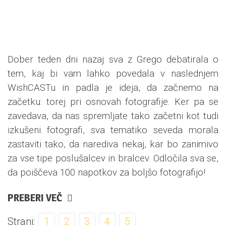
Dober teden dni nazaj sva z Grego debatirala o
tem, kaj bi vam lahko povedala v naslednjem
WishCASTu in padla je ideja, da začnemo na
začetku: torej pri osnovah fotografije. Ker pa se
zavedava, da nas spremljate tako začetni kot tudi
izkušeni fotografi, sva tematiko seveda morala
zastaviti tako, da narediva nekaj, kar bo zanimivo
za vse tipe poslušalcev in bralcev. Odločila sva se,
da poiščeva 100 napotkov za boljšo fotografijo!
PREBERI VEČ
Strani:
1
2
3
4
5