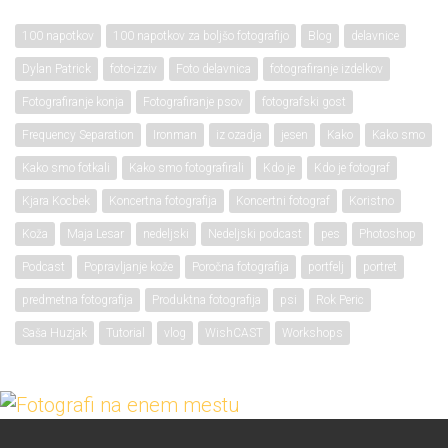
100 napotkov
100 napotkov za boljšo fotografijo
Blog
delavnice
Dylan Patrick
foto-izziv
Foto delavnica
fotografiranje izdelkov
Fotografiranje konja
Fotografiranje psov
fotografski gost
Frequency Separation
Ironman
iz ozadja
jesen
Kako
Kako smo
Kako smo fotkali
Kako smo fotografirali
Kdo je
Kdo je fotograf
Kjara Kocbek
Koncertna fotografija
Koncertni fotograf
Koristno
Koža
Maja Lesar
nedeljski
Nedeljski podcast
pes
Photoshop
Podcast
Popravljanje kože
Poročna fotografija
portfelj
portret
predmetna fotografija
Produktna fotografija
psi
Rok Peric
Saša Huzjak
Tutorial
vlog
WishCAST
Workshops